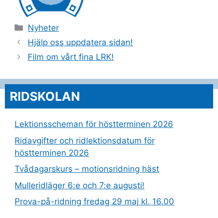
Kategorier
Nyheter
Hjälp oss uppdatera sidan!
Film om vårt fina LRK!
RIDSKOLAN
Lektionsscheman för höstterminen 2026
Ridavgifter och ridlektionsdatum för
höstterminen 2026
Tvådagarskurs – motionsridning häst
Mulleridläger 6:e och 7:e augusti!
Prova-på-ridning fredag 29 maj kl. 16.00