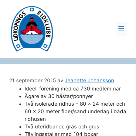
Hoppa
till
innehåll
ME
21 september 2015
av
Jeanette Johansson
Ideell förening med ca 730 medlemmar
Ägare av 30 hästar/ponnyer
Två isolerade ridhus – 80 x 24 meter och
60 x 20 meter fiber/sand underlag i båda
ridhusen
Två uteridbanor, gräs och grus
Tävlingsstallar med 104 boxar