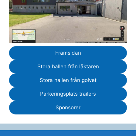
Framsidan
Stora hallen från läktaren
Stora hallen från golvet
Parkeringsplats trailers
Sponsorer