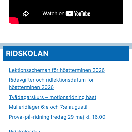
RIDSKOLAN
Lektionsscheman för höstterminen 2026
Ridavgifter och ridlektionsdatum för
höstterminen 2026
Tvådagarskurs – motionsridning häst
Mulleridläger 6:e och 7:e augusti!
Prova-på-ridning fredag 29 maj kl. 16.00
Ridskolearkiv