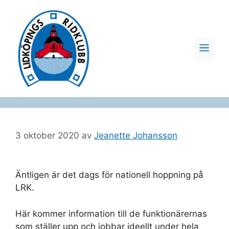
Hoppa
till
innehåll
ME
3 oktober 2020
av
Jeanette Johansson
Äntligen är det dags för nationell hoppning på
LRK.
Här kommer information till de funktionärernas
som ställer upp och jobbar ideellt under hela