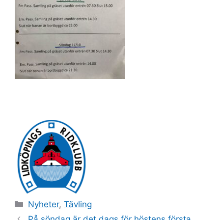
Kategorier
Nyheter
,
Tävling
På söndag är det dags för höstens första