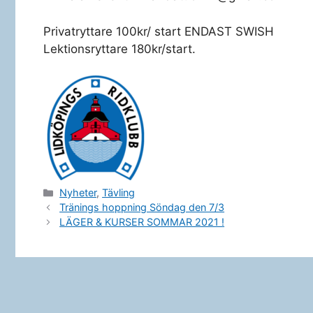
Privatryttare 100kr/ start ENDAST SWISH
Lektionsryttare 180kr/start.
Kategorier
Nyheter
,
Tävling
Tränings hoppning Söndag den 7/3
LÄGER & KURSER SOMMAR 2021 !