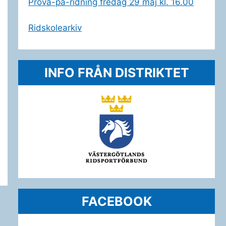
Prova-på-ridning fredag 29 maj kl. 16.00
Ridskolearkiv
INFO FRÅN DISTRIKTET
FACEBOOK