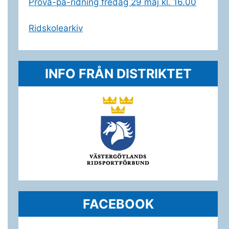
Prova-på-ridning fredag 29 maj kl. 16.00
Ridskolearkiv
INFO FRÅN DISTRIKTET
FACEBOOK