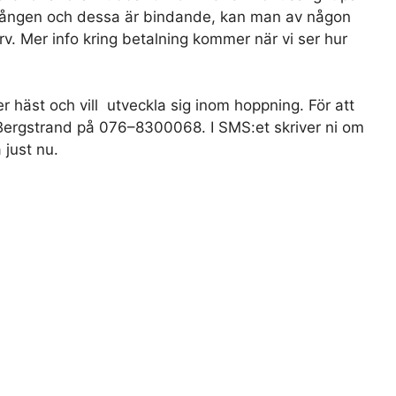
åt gången och dessa är bindande, kan man av någon
v. Mer info kring betalning kommer när vi ser hur
ler häst och vill utveckla sig inom hoppning. För att
ja Bergstrand på 076–8300068. I SMS:et skriver ni om
 just nu.