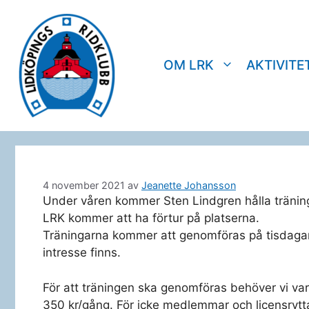
Hoppa
till
innehåll
OM LRK
AKTIVITE
4 november 2021
av
Jeanette Johansson
Under våren kommer Sten Lindgren hålla träning
LRK kommer att ha förtur på platserna.
Träningarna kommer att genomföras på tisdagar
intresse finns.
För att träningen ska genomföras behöver vi va
350 kr/gång. För icke medlemmar och licensrytta