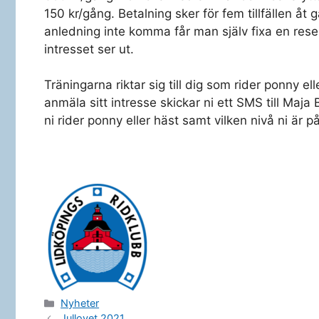
150 kr/gång. Betalning sker för fem tillfällen 
anledning inte komma får man själv fixa en reser
intresset ser ut.
Träningarna riktar sig till dig som rider ponny el
anmäla sitt intresse skickar ni ett SMS till Ma
ni rider ponny eller häst samt vilken nivå ni är på
Kategorier
Nyheter
Jullovet 2021