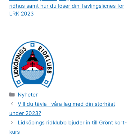
ridhus samt hur du löser din Tävlingslicnes för
LRK 2023
Kategorier
Nyheter
Vill du tävla i våra lag med din storhäst
under 2023?
Lidköpings ridklubb bjuder in till Grönt kort-
kurs