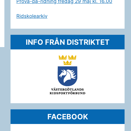
Prova-på-ridning fredag 29 maj kl. 16.00
Ridskolearkiv
INFO FRÅN DISTRIKTET
FACEBOOK