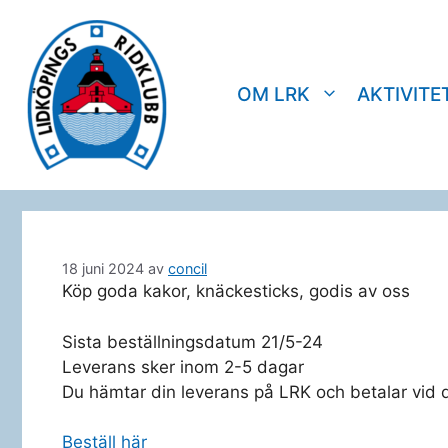
Hoppa
till
innehåll
OM LRK
AKTIVITE
18 juni 2024
av
concil
Köp goda kakor, knäckesticks, godis av oss
Sista beställningsdatum 21/5-24
Leverans sker inom 2-5 dagar
Du hämtar din leverans på LRK och betalar vid det
Beställ här