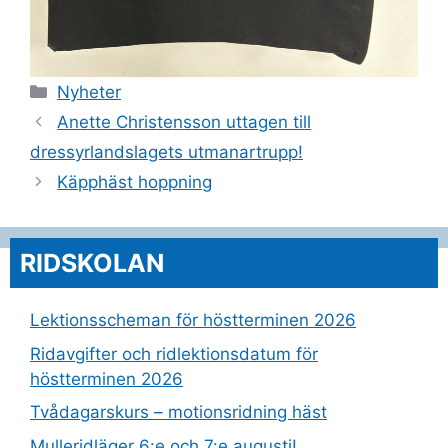
Kategorier
Nyheter
Anette Christensson uttagen till
dressyrlandslagets utmanartrupp!
Käpphäst hoppning
RIDSKOLAN
Lektionsscheman för höstterminen 2026
Ridavgifter och ridlektionsdatum för
höstterminen 2026
Tvådagarskurs – motionsridning häst
Mulleridläger 6:e och 7:e augusti!