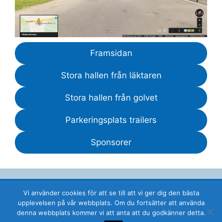
Framsidan
Stora hallen från läktaren
Stora hallen från golvet
Parkeringsplats trailers
Sponsorer
Vi använder cookies för att se till att vi ger dig den bästa
© 2026 Lidköpings Ridklubb i Ekestubben ⋅
upplevelsen på vår webbplats. Om du fortsätter att använda
Ekestubbevägen 531 92 LIDKÖPING ⋅ E-post:
denna webbplats kommer vi att anta att du godkänner detta.
admin@lrk.se