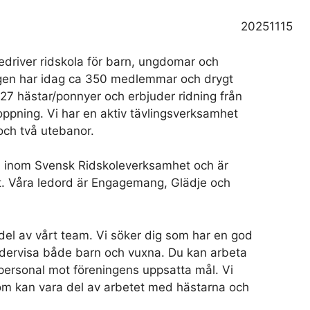
20251115
edriver ridskola för barn, ungdomar och
gen har idag ca 350 medlemmar och drygt
 27 hästar/ponnyer och erbjuder ridning från
hoppning. Vi har en aktiv tävlingsverksamhet
och två utebanor.
on inom Svensk Ridskoleverksamhet och är
. Våra ledord är Engagemang, Glädje och
a del av vårt team. Vi söker dig som har en god
ndervisa både barn och vuxna. Du kan arbeta
 personal mot föreningens uppsatta mål. Vi
 som kan vara del av arbetet med hästarna och