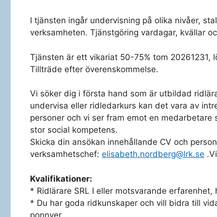
I tjänsten ingår undervisning på olika nivåer, sta
verksamheten. Tjänstgöring vardagar, kvällar oc
Tjänsten är ett vikariat 50-75% tom 20261231, lö
Tillträde efter överenskommelse.
Vi söker dig i första hand som är utbildad ridlär
undervisa eller ridledarkurs kan det vara av in
personer och vi ser fram emot en medarbetare 
stor social kompetens.
Skicka din ansökan innehållande CV och personli
verksamhetschef:
elisabeth.nordberg@lrk.se
.Vi
Kvalifikationer:
* Ridlärare SRL I eller motsvarande erfarenhet, 
* Du har goda ridkunskaper och vill bidra till vi
ponnyer.