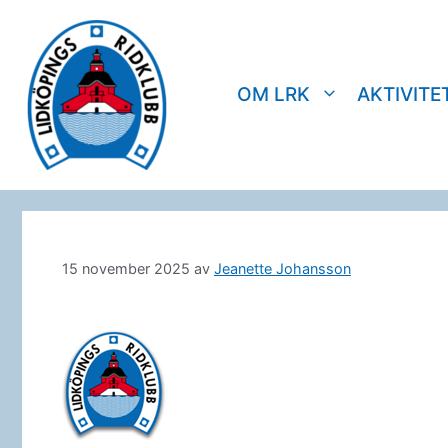
Hoppa
till
innehåll
OM LRK
AKTIVITE
15 november 2025
av
Jeanette Johansson