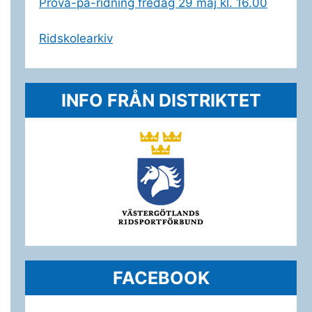
Prova-på-ridning fredag 29 maj kl. 16.00
Ridskolearkiv
INFO FRÅN DISTRIKTET
FACEBOOK