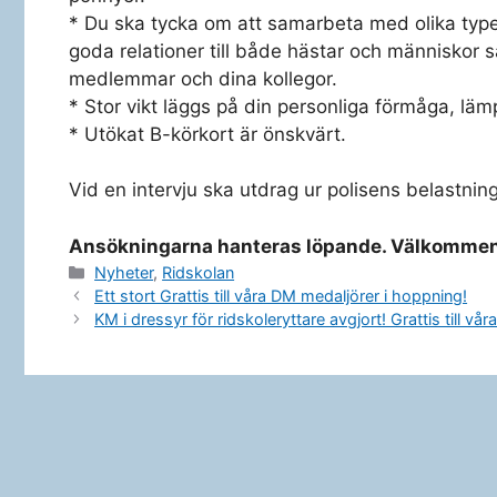
* Du ska tycka om att samarbeta med olika type
goda relationer till både hästar och människor s
medlemmar och dina kollegor.
* Stor vikt läggs på din personliga förmåga, läm
* Utökat B-körkort är önskvärt.
Vid en intervju ska utdrag ur polisens belastnin
Ansökningarna hanteras löpande. Välkommen
Kategorier
Nyheter
,
Ridskolan
Ett stort Grattis till våra DM medaljörer i hoppning!
KM i dressyr för ridskoleryttare avgjort! Grattis till vå