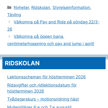
Kategorier
Nyheter
,
Ridskolan
,
Styrelseinformation
,
Tävling
Välkomna på Pay and Ride på söndag 22/3-
26
Välkomna på öppen bana,
centimeterhoppning och pay and jump i april!
RIDSKOLAN
Lektionsscheman för höstterminen 2026
Ridavgifter och ridlektionsdatum för
höstterminen 2026
Tvådagarskurs – motionsridning häst
Mulleridläger 6:e och 7:e augusti!