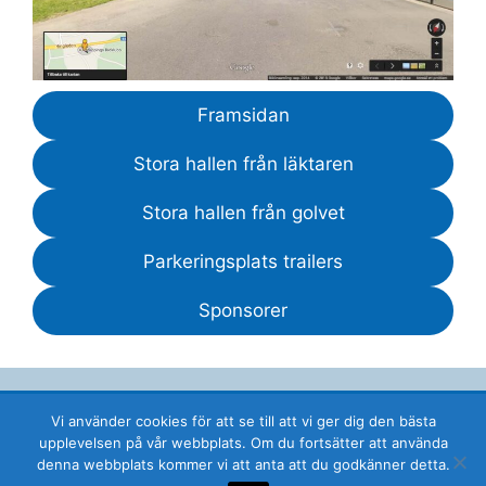
Framsidan
Stora hallen från läktaren
Stora hallen från golvet
Parkeringsplats trailers
Sponsorer
Vi använder cookies för att se till att vi ger dig den bästa
© 2026 Lidköpings Ridklubb i Ekestubben ⋅
upplevelsen på vår webbplats. Om du fortsätter att använda
Ekestubbevägen 531 92 LIDKÖPING ⋅ E-post:
denna webbplats kommer vi att anta att du godkänner detta.
admin@lrk.se