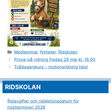
Kategorier
Medlemmar
,
Nyheter
,
Ridskolan
Prova-på-ridning fredag 29 maj kl. 16.00
Tvådagarskurs – motionsridning häst
RIDSKOLAN
Ridavgifter och ridlektionsdatum för
höstterminen 2026