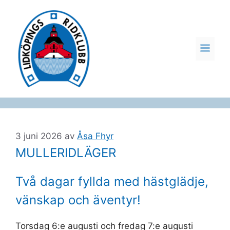
Hoppa
till
innehåll
ME
3 juni 2026
av
Åsa Fhyr
MULLERIDLÄGER
Två dagar fyllda med hästglädje,
vänskap och äventyr!
Torsdag 6:e augusti och fredag 7:e augusti