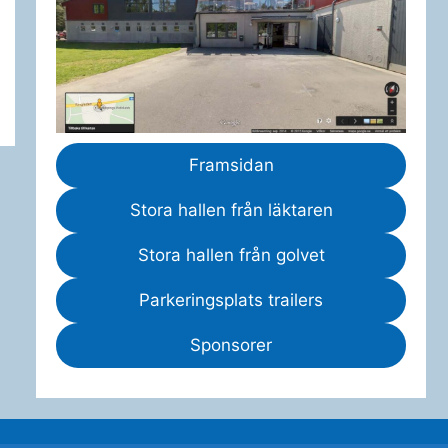
Framsidan
Stora hallen från läktaren
Stora hallen från golvet
Parkeringsplats trailers
Sponsorer