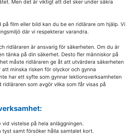
åtet. Men det är viktigt att det sker under säkra
 på film eller bild kan du be en ridlärare om hjälp. Vi
ningsmiljö där vi respekterar varandra.
ch ridläraren är ansvarig för säkerheten. Om du är
en tänka på din säkerhet. Desto fler människor på
t måste ridläraren ge åt att utvärdera säkerheten
 att minska risken för olyckor och gynna
inte har ett syfte som gynnar lektionsverksamheten
d ridläraren som avgör vilka som får visas på
everksamhet:
e vid vistelse på hela anläggningen.
h tyst samt försöker hålla samtalet kort.