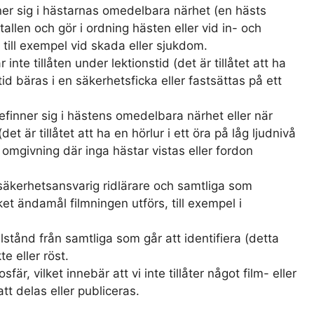
ner sig i hästarnas omedelbara närhet (en hästs
allen och gör i ordning hästen eller vid in- och
 till exempel vid skada eller sjukdom.
te tillåten under lektionstid (det är tillåtet att ha
id bäras i en säkerhetsficka eller fastsättas på ett
befinner sig i hästens omedelbara närhet eller när
 är tillåtet att ha en hörlur i ett öra på låg ljudnivå
 omgivning där inga hästar vistas eller fordon
v säkerhetsansvarig ridlärare och samtliga som
et ändamål filmningen utförs, till exempel i
llstånd från samtliga som går att identifiera (detta
te eller röst.
sfär, vilket innebär att vi inte tillåter något film- eller
t delas eller publiceras.