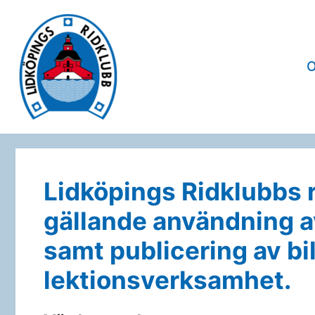
Hoppa
till
innehåll
Lidköpings Ridklubbs ri
gällande användning av
samt publicering av bi
lektionsverksamhet.