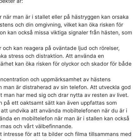
ekter är:
när man är i stallet eller på hästryggen kan orsaka
ens och din omgivning, vilket kan öka risken för
fon kan också missa viktiga signaler från hästen, som
ur och kan reagera på oväntade ljud och rörelser,
saka stress och distraktion. Att använda en
ärhet kan öka risken för olyckor och skador för både
 koncentration och uppmärksamhet av hästens
 man är distraherad av sin telefon. Att utveckla god
an har med sig och drar nytta av resten av livet.
 på ett oaktsamt sätt kan även uppfattas som
 att undvika att använda mobiltelefonen när du är i
vända en mobiltelefon när man är i stallen kan också
tarnas och vårt välbefinnande.
rt intresse för att ta bilder och filma tillsammans med