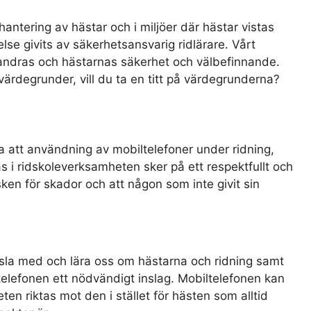
hantering av hästar och i miljöer där hästar vistas
else givits av säkerhetsansvarig ridlärare. Vårt
n, andras och hästarnas säkerhet och välbefinnande.
värdegrunder, vill du ta en titt på värdegrunderna?
a att användning av mobiltelefoner under ridning,
as i ridskoleverksamheten sker på ett respektfullt och
sken för skador och att någon som inte givit sin
t pyssla med och lära oss om hästarna och ridning samt
elefonen ett nödvändigt inslag. Mobiltelefonen kan
 riktas mot den i stället för hästen som alltid