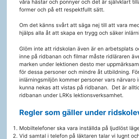
våra hästar och ponnyer och det är självklart till
former och på ett respektfullt sätt.
Om det känns svårt att säga nej till att vara med
hjälps alla åt att skapa en trygg och säker inlär
Glöm inte att ridskolan även är en arbetsplats o
inne på ridbanan och filmar måste ridläraren äv
marken under lektionen desto mer uppmärksamhe
för dessa personer och mindre åt utbildning. För
inlärningsmiljön kommer personer vars närvaro 
kunna nekas att vistas på ridbanan. Det är allti
ridbanan under LRKs lektionsverksamhet.
Regler som gäller under ridskol
Mobiltelefoner ska vara inställda på ljudlöst läg
Vid samtal i telefon på läktaren talar vi lugnt oc