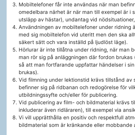
Mobiltelefoner får inte användas när man befin
omedelbara närhet är när man till exempel är i st
utsläpp av hästar), undantag vid nödsituationer,
Användningen av mobiltelefoner under ridning är in
med sig mobiltelefon vid uteritt men den ska allt
säkert sätt och vara inställd på ljudlöst läge).
Hörlurar är inte tillåtna under ridning, när man 
man rör sig på anläggningen där fordon brukas (det
så att man fortfarande uppfattar händelser i sin
brukas).
Vid filmning under lektionstid krävs tillstånd a
befinner sig på ridbanan och redogörelse för vilk
utbildningssyfte och/eller för publicering.
Vid publicering av film- och bildmaterial krävs ti
inkluderar även ridläraren), till exempel via ansik
Vi vill upprätthålla en positiv och respektfull atmo
bildmaterial som är kränkande eller mobbande at