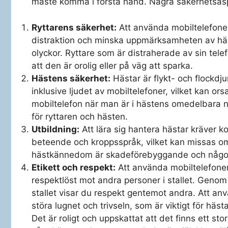
måste komma i första hand. Några säkerhetsasp
Ryttarens säkerhet:
Att använda mobiltelefoner 
distraktion och minska uppmärksamheten av häst
olyckor. Ryttare som är distraherade av sin tele
att den är orolig eller på väg att sparka.
Hästens säkerhet:
Hästar är flykt- och flockdj
inklusive ljudet av mobiltelefoner, vilket kan or
mobiltelefon när man är i hästens omedelbara n
för ryttaren och hästen.
Utbildning:
Att lära sig hantera hästar kräver
beteende och kroppsspråk, vilket kan missas om
hästkännedom är skadeförebyggande och något m
Etikett och respekt:
Att använda mobiltelefonen
respektlöst mot andra personer i stallet. Genom
stallet visar du respekt gentemot andra. Att an
störa lugnet och trivseln, som är viktigt för häs
Det är roligt och uppskattat att det finns ett sto