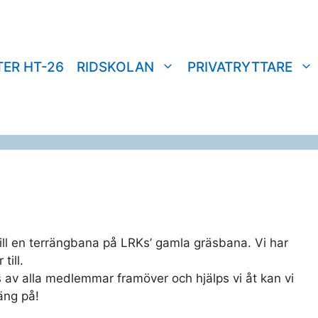
TER HT-26
RIDSKOLAN
PRIVATRYTTARE
ill en terrängbana på LRKs’ gamla gräsbana. Vi har
till.
av alla medlemmar framöver och hjälps vi åt kan vi
äng på!