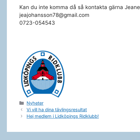
Kan du inte komma då så kontakta gärna Jeanet
jeajohansson78@gmail.com
0723-054543
Kategorier
Nyheter
Vi vill ha dina tävlingsresultat
Hej medlem i Lidköpings Ridklubb!