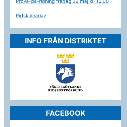
Prova-på-ridning fredag 29 maj kl. 16.00
Ridskolearkiv
INFO FRÅN DISTRIKTET
FACEBOOK