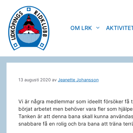
Hoppa
till
innehåll
OM LRK
AKTIVITE
13 augusti 2020
av
Jeanette Johansson
Vi är några medlemmar som ideellt försöker få t
börjat arbetet men behöver vara fler som hjälper 
Tanken är att denna bana skall kunna användas 
snabbare få en rolig och bra bana att träna terr