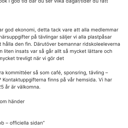
k i god tid där du ser vilka dagar/tider du fått
har god ekonomi, detta tack vare att alla medlemmar
ärsuppgifter på tävlingar säljer vi alla plastpåsar
t hålla den fin. Därutöver bemannar ridskoleeleverna
 liten insats var så går allt så mycket lättare och
ycket trevligt när vi gör det
ra kommittéer så som café, sponsring, tävling –
 Kontaktuppgifterna finns på vår hemsida. Vi har
5 år är välkomna.
 som händer
 – officiella sidan”