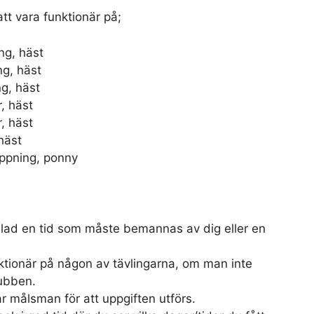
tt vara funktionär på;
 häst
 häst
 häst
häst
häst
äst
ing, ponny
elad en tid som måste bemannas av dig eller en
ktionär på någon av tävlingarna, om man inte
ubben.
 målsman för att uppgiften utförs.