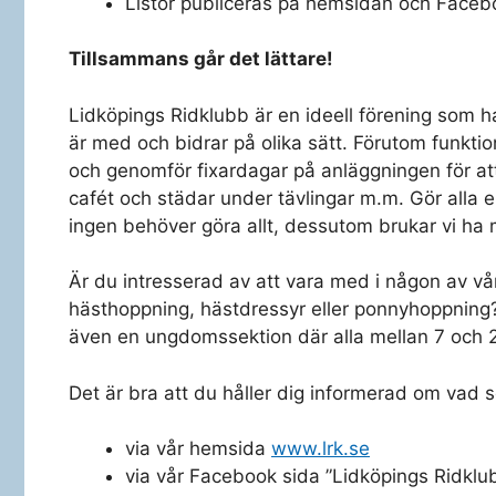
Listor publiceras på hemsidan och Faceboo
Tillsammans går det lättare!
Lidköpings Ridklubb är en ideell förening som 
är med och bidrar på olika sätt. Förutom funktion
och genomför fixardagar på anläggningen för at
cafét och städar under tävlingar m.m. Gör alla en
ingen behöver göra allt, dessutom brukar vi ha m
Är du intresserad av att vara med i någon av vå
hästhoppning, hästdressyr eller ponnyhoppning?
även en ungdomssektion där alla mellan 7 och 2
Det är bra att du håller dig informerad om vad
via vår hemsida
www.lrk.se
via vår Facebook sida ”Lidköpings Ridklubb