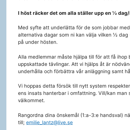
I höst räcker det om alla ställer upp en ½ da
Med syfte att underlätta för de som jobbar med at
alternativa dagar som ni kan välja vilken ½ dag 
på under hösten.
Alla medlemmar måste hjälpa till för att få ihop
uppskattade tävlingar. Att vi hjälps åt är nödvän
underhålla och förbättra vår anläggning samt hå
Vi hoppas detta försök till nytt system respektera
ens insats hanterbar i omfattning. Vill/kan man stä
välkommet.
Rangordna dina önskemål (1:a-3:e handsval) nä
till;
emilie_lantz@live.se