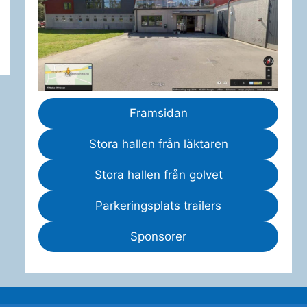
Framsidan
Stora hallen från läktaren
Stora hallen från golvet
Parkeringsplats trailers
Sponsorer