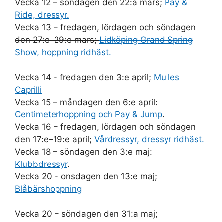
Vecka 12 – söndagen den 22:a mars;
Pay &
Ride, dressyr.
Vecka 13 – fredagen, lördagen och söndagen
den 27:e–29:e mars;
Lidköping Grand Spring
Show, hoppning ridhäst.
Vecka 14 - fredagen den 3:e april;
Mulles
Caprilli
Vecka 15 – måndagen den 6:e april:
Centimeterhoppning och Pay & Jump
.
Vecka 16 – fredagen, lördagen och söndagen
den 17:e–19:e april;
Vårdressyr, dressyr ridhäst.
Vecka 18 – söndagen den 3:e maj:
Klubbdressyr
.
Vecka 20 - onsdagen den 13:e maj;
Blåbärshoppning
Vecka 20 – söndagen den 31:a maj;