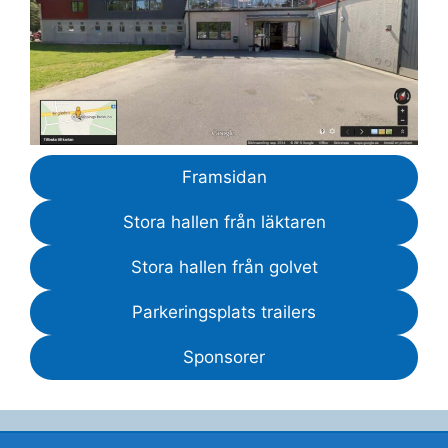
Framsidan
Stora hallen från läktaren
Stora hallen från golvet
Parkeringsplats trailers
Sponsorer