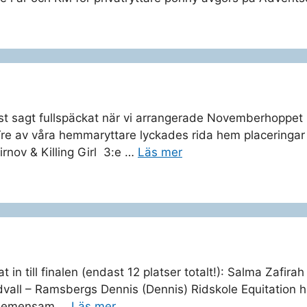
inst sagt fullspäckat när vi arrangerade Novemberhoppe
re av våra hemmaryttare lyckades rida hem placeringar
rnov & Killing Girl 3:e …
Läs mer
t in till finalen (endast 12 platser totalt!): Salma Zafi
ll – Ramsbergs Dennis (Dennis) Ridskole Equitation hand
! Gemensam …
Läs mer