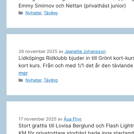
Emmy Smirnov och Nettan (privathäst junior)
Kategorier
Nyheter
,
Tävling
26 november 2025
av
Jeanette Johansson
Lidköpings Ridklubb bjuder in till Grönt kort-kur
kort kurs. Från och med 1/1 det år den tävlande 
mer
Kategorier
Nyheter
,
Tävling
17 november 2025
av
Åsa Fhyr
Stort grattis till Lovisa Berglund och Flash Li
KM för privatryttare storhäst hade inga startan