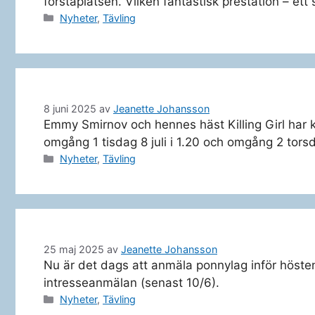
förstaplatsen. Vilken fantastisk prestation – ett 
Kategorier
Nyheter
,
Tävling
8 juni 2025
av
Jeanette Johansson
Emmy Smirnov och hennes häst Killing Girl har kva
omgång 1 tisdag 8 juli i 1.20 och omgång 2 torsda
Kategorier
Nyheter
,
Tävling
25 maj 2025
av
Jeanette Johansson
Nu är det dags att anmäla ponnylag inför hösten
intresseanmälan (senast 10/6).
Kategorier
Nyheter
,
Tävling