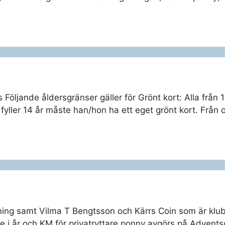
s Följande åldersgränser gäller för Grönt kort: Alla från 
fyller 14 år måste han/hon ha ett eget grönt kort. Från
ghtning samt Vilma T Bengtsson och Kärrs Coin som är kl
de i år och KM för privatryttare ponny avgörs på Advents