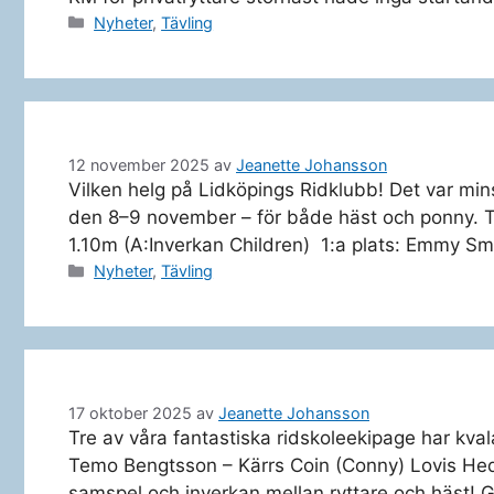
Kategorier
Nyheter
,
Tävling
12 november 2025
av
Jeanette Johansson
Vilken helg på Lidköpings Ridklubb! Det var m
den 8–9 november – för både häst och ponny. T
1.10m (A:Inverkan Children) 1:a plats: Emmy Smi
Kategorier
Nyheter
,
Tävling
17 oktober 2025
av
Jeanette Johansson
Tre av våra fantastiska ridskoleekipage har kvala
Temo Bengtsson – Kärrs Coin (Conny) Lovis Hedva
samspel och inverkan mellan ryttare och häst