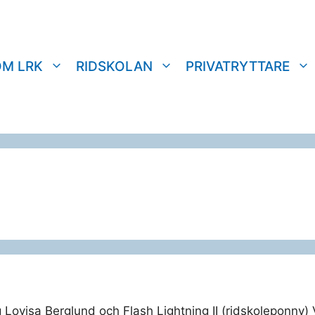
OM LRK
RIDSKOLAN
PRIVATRYTTARE
g Lovisa Berglund och Flash Lightning II (ridskoleponny)