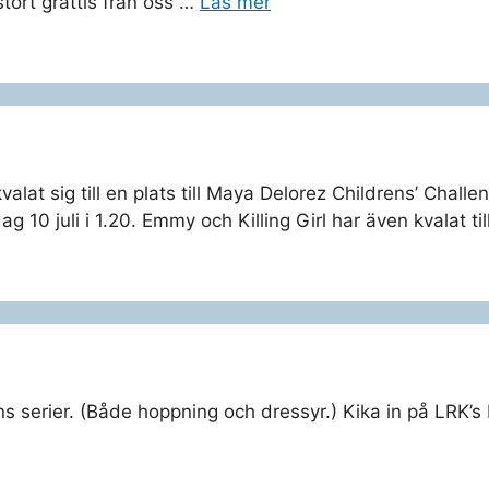
stort grattis från oss …
Läs mer
lat sig till en plats till Maya Delorez Childrens’ Challen
g 10 juli i 1.20. Emmy och Killing Girl har även kvalat t
s serier. (Både hoppning och dressyr.) Kika in på LRK’